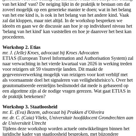
van het kind' vast? De neiging lijkt in de praktijk te bestaan om dat
zoveel mogelijk op een generieke manier te doen; wat in het belang
van het ene kind is, is ook in het belang van het andere kind. Vaak
zal dat kloppen, maar niet altijd. In de workshop bespreken we
ideeën en gaan we de discussie aan hoe je op individueel niveau het
'belang van het kind' kan vaststellen en hoe je daarover het best kan
procederen.
Workshop 2. Etias
mr. J. (Jelle) Kroes, advocaat bij Kroes Advocaten
ETIAS (European Travel Information and Authorisation System) zal
naar verwachting in het vierde kwartaal van 2026 in werking treden
voor reizigers uit 59 visumvrije landen. Dit maakt de
gegevensverwerking mogelijk van reizigers voor kort verblijf met
als voornaamste doel het signaleren van veiligheidsrisico’s. Over het
geautomatiseerde eerstelijns beslismodel dat mede is gebaseerd op
een algoritme zijn al de nodige vragen gerezen. Wat gaat ETIAS in
de praktijk betekenen?
Workshop 3.
Staatloosheid
mr. E. (Eva) Bezem, advocaat bij Prakken d’Oliveira
mr. dr. C. (Caia) Vlieks, Universitair hoofddocent Grondrechten aan
de Universiteit Utrecht
Tijdens deze workshop worden actuele ontwikkelingen binnen het
juridische kader van staatloosheid besproken, met bijzondere