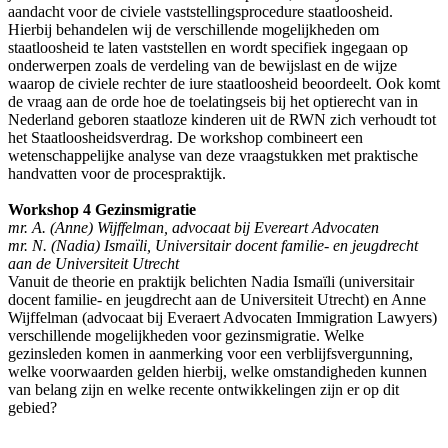
aandacht voor de civiele vaststellingsprocedure staatloosheid.
Hierbij behandelen wij de verschillende mogelijkheden om
staatloosheid te laten vaststellen en wordt specifiek ingegaan op
onderwerpen zoals de verdeling van de bewijslast en de wijze
waarop de civiele rechter de iure staatloosheid beoordeelt. Ook komt
de vraag aan de orde hoe de toelatingseis bij het optierecht van in
Nederland geboren staatloze kinderen uit de RWN zich verhoudt tot
het Staatloosheidsverdrag. De workshop combineert een
wetenschappelijke analyse van deze vraagstukken met praktische
handvatten voor de procespraktijk.
Workshop 4 Gezinsmigratie
mr. A. (Anne) Wijffelman, advocaat bij Evereart Advocaten
mr. N. (Nadia) Ismaïli, Universitair docent familie- en jeugdrecht
aan de Universiteit Utrecht
Vanuit de theorie en praktijk belichten Nadia Ismaïli (universitair
docent familie- en jeugdrecht aan de Universiteit Utrecht) en Anne
Wijffelman (advocaat bij Everaert Advocaten Immigration Lawyers)
verschillende mogelijkheden voor gezinsmigratie. Welke
gezinsleden komen in aanmerking voor een verblijfsvergunning,
welke voorwaarden gelden hierbij, welke omstandigheden kunnen
van belang zijn en welke recente ontwikkelingen zijn er op dit
gebied?