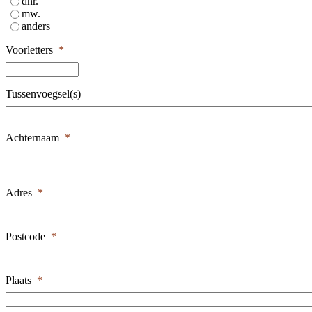
dhr.
mw.
anders
Voorletters
*
Tussenvoegsel(s)
Achternaam
*
adresgegevens
Adres
*
Postcode
*
Plaats
*